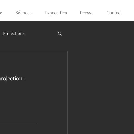
ce
Séances
Espace Pro
Presse
Contact
Projections
projection-