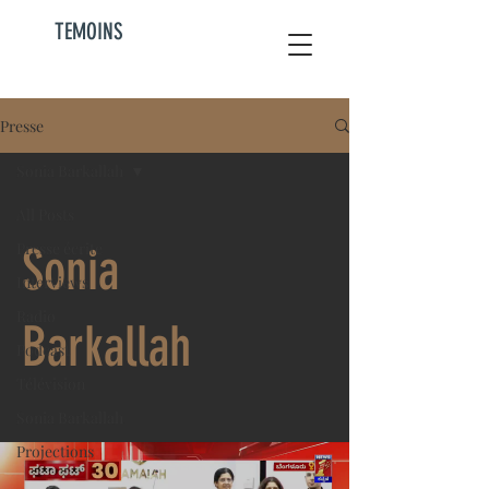
TEMOINS
Presse
Sonia Barkallah
All Posts
Presse écrite
Sonia
Interviews
Radio
Barkallah
Podcast
Télévision
Sonia Barkallah
Projections